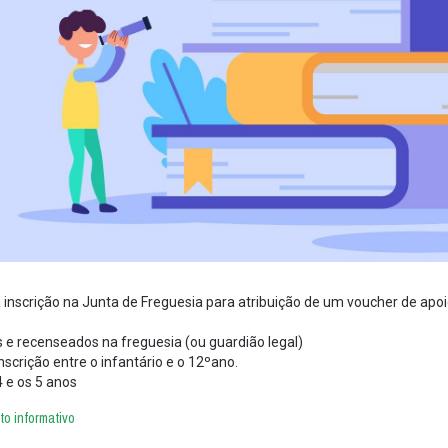
a inscrição na Junta de Freguesia para atribuição de um voucher de apo
s e recenseados na freguesia (ou guardião legal)
nscrição entre o infantário e o 12ºano.
4 e os 5 anos
o informativo