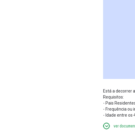
Está a decorrer 
Requisitos:
- Pais Residente
- Frequência ou i
- Idade entre os 
ver document